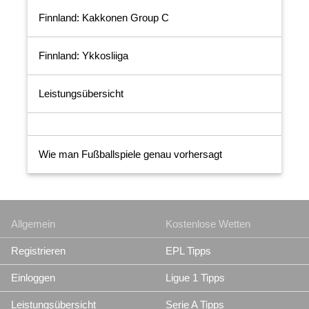
Finnland: Kakkonen Group C
Finnland: Ykkosliiga
Leistungsübersicht
Wie man Fußballspiele genau vorhersagt
Allgemein
Kostenlose Wetten
Registrieren
EPL Tipps
Einloggen
Ligue 1 Tipps
Leistungsübersicht
Serie A Tipps