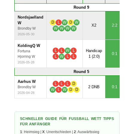
Round 9
Nordsjaelland
D
L
W
D
W
W
X2
2:2
W
W
W
W
Brondby W
2026-05-30
KoldingQ W
L
L
W
L
Handicap
Fortuna
0:1
L
W
L
L
1 (2:0)
Hjorring W
2026-05-28
Round 5
Aarhus W
L
L
L
D
2 DNB
0:1
Brondby W
W
L
W
D
D
2026-04-28
SCHNELLER GUIDE FÜR FUSSBALL WETT TIPPS F
ÜR ANFÄNGER
1
: Heimsieg |
X
: Unentschieden |
2
: Auswärtssieg