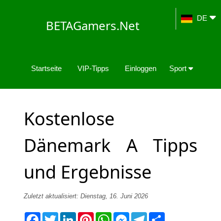
DE
BETAGamers.Net
Startseite
VIP-Tipps
Einloggen
Sport
Kostenlose
Dänemark A Tipps
und Ergebnisse
Zuletzt aktualisiert: Dienstag, 16. Juni 2026
Facebook
Twitter
LinkedIn
Pinterest
WhatsApp
Messenger
Telegram
Share